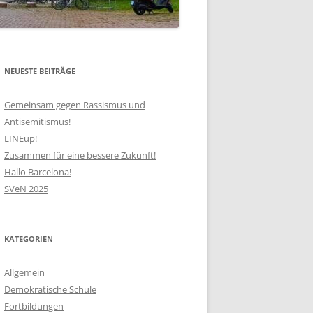
H
AKAU
N
EU ON
NEUESTE BEITRÄGE
IT
Gemeinsam gegen Rassismus und
Antisemitismus!
U!
LINEup!
Zusammen für eine bessere Zukunft!
SUCH IN
ENZ IN
Hallo Barcelona!
BREMEN
THEN
SVeN 2025
RIN
!
ÄT NACH
NG
KATEGORIEN
SUCH IN
U
Allgemein
Demokratische Schule
 FÜR
Fortbildungen
EMER