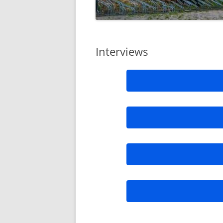
„AUS DER VERGANGENHEIT FÜR
LOOP-F
DIE ZUKUNFT LERNEN!“
LOOP-F
„GEMEINSAM GEGEN RASSISMUS“
EUROPA
Interviews
BREMER
INTERNA
BRAGA