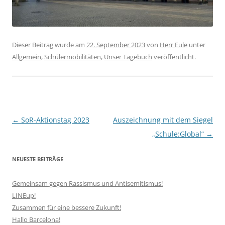
Dieser Beitrag wurde am
22. September 2023
von
Herr Eule
unter
Allgemein
,
Schülermobilitäten
,
Unser Tagebuch
veröffentlicht.
Beitragsnavigation
←
SoR-Aktionstag 2023
Auszeichnung mit dem Siegel
„Schule:Global“
→
NEUESTE BEITRÄGE
Gemeinsam gegen Rassismus und Antisemitismus!
LINEup!
Zusammen für eine bessere Zukunft!
Hallo Barcelona!