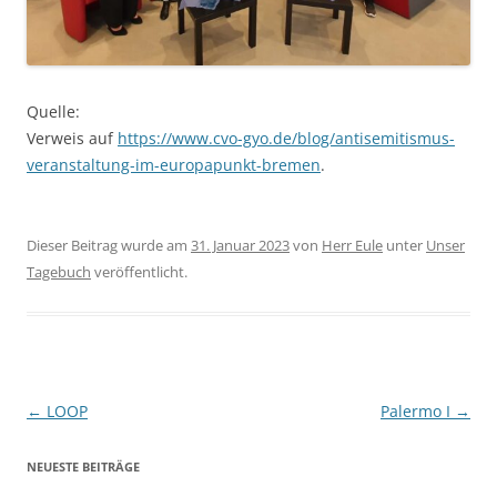
Quelle:
Verweis auf
https://www.cvo-gyo.de/blog/antisemitismus-
veranstaltung-im-europapunkt-bremen
.
Dieser Beitrag wurde am
31. Januar 2023
von
Herr Eule
unter
Unser
Tagebuch
veröffentlicht.
Beitragsnavigation
←
LOOP
Palermo I
→
NEUESTE BEITRÄGE