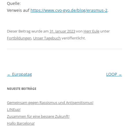
Quelle:
Verweis auf
https://www.cvo-gyo.de/blog/erasmus-2
.
Dieser Beitrag wurde am
31. Januar 2023
von
Herr Eule
unter
Fortbildungen
,
Unser Tagebuch
veröffentlicht.
Beitragsnavigation
←
Europatag
LOOP
→
NEUESTE BEITRÄGE
Gemeinsam gegen Rassismus und Antisemitismus!
LINEup!
Zusammen für eine bessere Zukunft!
Hallo Barcelona!